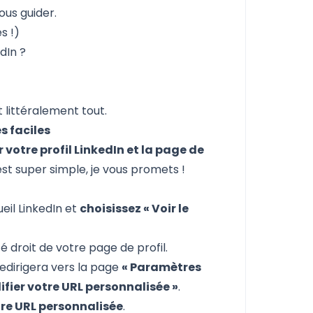
vous guider.
s !)
dIn ?
t littéralement tout.
s faciles
r votre profil LinkedIn et la page de
est super simple, je vous promets !
eil LinkedIn et
choisissez « Voir le
é droit de votre page de profil.
 redirigera vers la page
« Paramètres
ifier votre URL personnalisée »
.
tre URL personnalisée
.