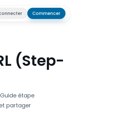
connecter
Commencer
r le thème
RL (Step-
 Guide étape
 et partager