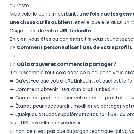
du reste.
Mais voici le point important :
une fois que les gens o
une chose qu’ils oublient
, et elle joue elle aussi un
Oui, je parle de votre
URL LinkedIn
.
Eh bien, vous êtes au bon endroit si vous souhaitez sav
👉
Comment personnaliser l’URL de votre profil L
ou
👉
Où la trouver et comment la partager ?
J’ai rassemblé tout cela dans ce blog, donc vous allez
➡️
Qu’est-ce que votre URL LinkedIn
, et quel est le
fo
➡️
Comment obtenir l’URL d’un profil LinkedIn ?
➡️ Comment
personnaliser votre
lien de profil et
celu
➡️ Étapes pour
raccourcir
,
modifier
et
partager
votre
➡️ Quelques
astuces supplémentaires sur l’URL du prof
les « URL LinkedIn non valides »
.
Et non, ce n’est pas que du jargon technique qui va v