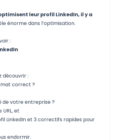
ptimisent leur profil LinkedIn, il y a
 rôle énorme dans l’optimisation.
oir :
inkedIn
 découvrir :
rmat correct
?
i de votre entreprise
?
 URL, et
il LinkedIn
et
3 correctifs rapides pour
ous endormir.