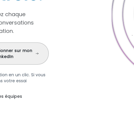
vez chaque
onversations
ation.
tionner sur mon
inkedIn
tion en un clic. Si vous
s votre essai
ies équipes