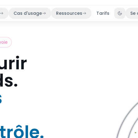
Cas d'usage
Ressources
Tarifs
Se 
Bascule
voie
urir
ds.
s
trôle.