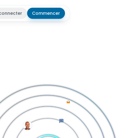
connecter
Commencer
r le thème