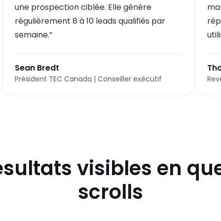
une prospection ciblée. Elle génère
man
régulièrement 8 à 10 leads qualifiés par
rép
semaine.
”
util
Sean Bredt
Tho
Président TEC Canada | Conseiller exécutif
Rev
ésultats visibles en qu
scrolls