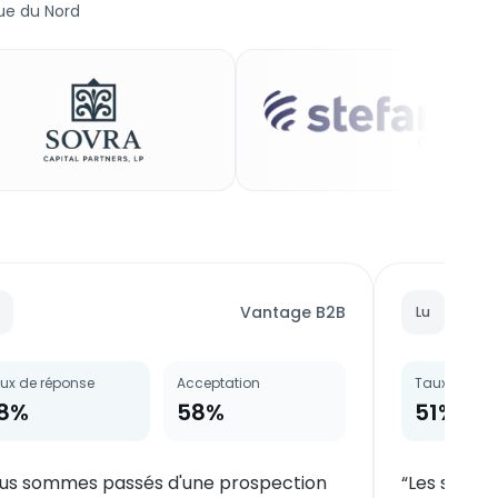
ue du Nord
Vantage B2B
Lu
ux de réponse
Acceptation
Taux de rép
8%
58%
51%
us sommes passés d'une prospection
“
Les sugges