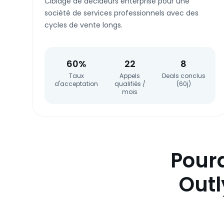
Ciblage de décideurs enterprise pour une
société de services professionnels avec des
cycles de vente longs.
60%
22
8
Taux
Appels
Deals conclus
d'acceptation
qualifiés /
(60j)
mois
Pourq
Outl