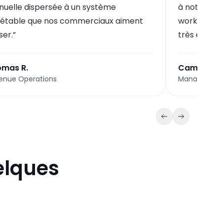
uelle dispersée à un système
à notre éq
étable que nos commerciaux aiment
workflow d
iser.
”
très élevée
mas R.
Camille D.
enue Operations
Managing Pa
elques