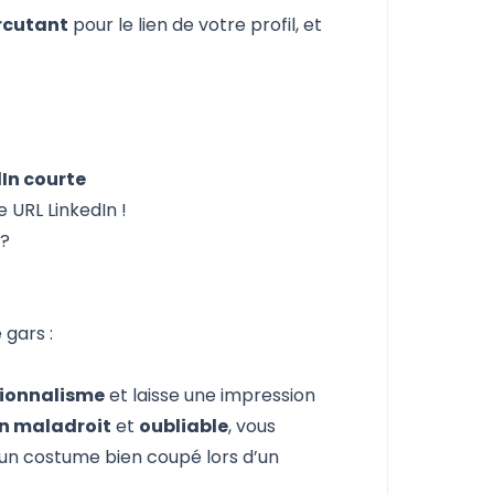
ercutant
pour le lien de votre profil, et
dIn courte
 URL LinkedIn !
 ?
 gars :
sionnalisme
et laisse une impression
en maladroit
et
oubliable
, vous
un costume bien coupé lors d’un