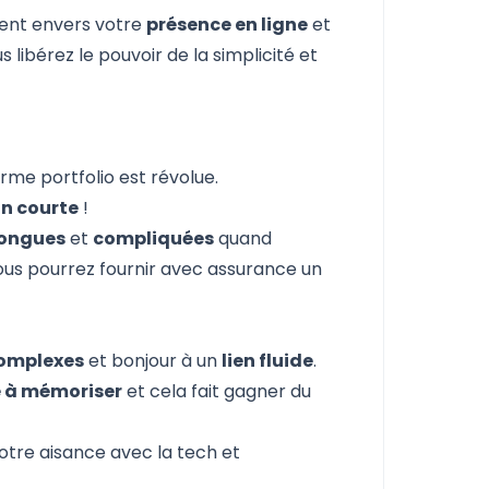
nt envers votre
présence en ligne
et
us libérez le pouvoir de la simplicité et
rme portfolio est révolue.
In courte
!
longues
et
compliquées
quand
ous pourrez fournir avec assurance un
omplexes
et bonjour à un
lien fluide
.
e à mémoriser
et cela fait gagner du
otre aisance avec la tech et