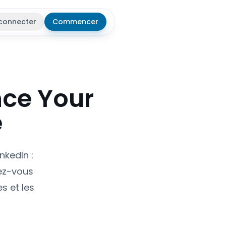
connecter
Commencer
r le thème
nce Your
e
nkedIn :
ez-vous
s et les