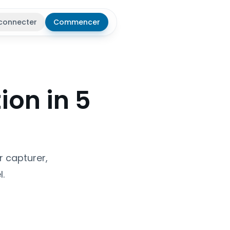
connecter
Commencer
r le thème
ion in 5
r capturer,
l.