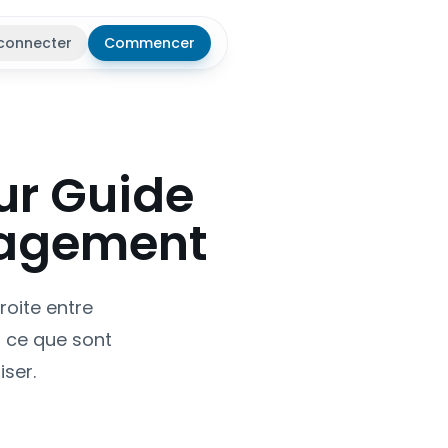
connecter
Commencer
r le thème
ur Guide
gagement
roite entre
r ce que sont
iser.