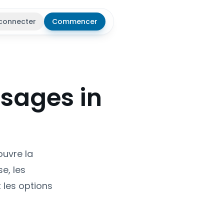
connecter
Commencer
r le thème
ssages in
uvre la
e, les
 les options