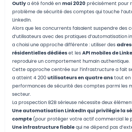
Outly
a été fondé en
mai 2020
précisément pour r
problème de sécurité des comptes qui touche l’aut
LinkedIn.
Alors que les concurrents faisaient
suspendre des 
d’utilisateurs
avec des pratiques d’automatisation i
a choisi une approche différente : utiliser des
adres
résidentielles dédiées
et les
API mobiles de Link
reproduire un comportement humain authentique.
Cette approche centrée sur l’infrastructure a fait s
a atteint 4 200
utilisateurs en quatre ans
tout en
performances de sécurité des comptes parmi les m
secteur.
La prospection B2B sérieuse nécessite deux élément
Une automatisation LinkedIn qui privilégie la s
compte
(pour protéger votre actif commercial le p
Une infrastructure fiable
qui ne dépend pas d’ext