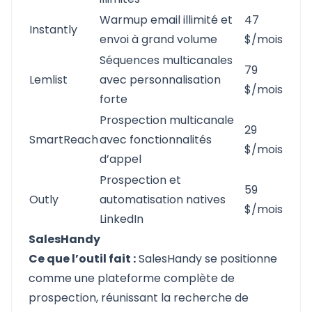
Warmup email illimité et
47
Instantly
envoi à grand volume
$/mois
Séquences multicanales
79
Lemlist
avec personnalisation
$/mois
forte
Prospection multicanale
29
SmartReach
avec fonctionnalités
$/mois
d’appel
Prospection et
59
Outly
automatisation natives
$/mois
LinkedIn
SalesHandy
Ce que l’outil fait :
SalesHandy
se positionne
comme une plateforme complète de
prospection, réunissant la recherche de