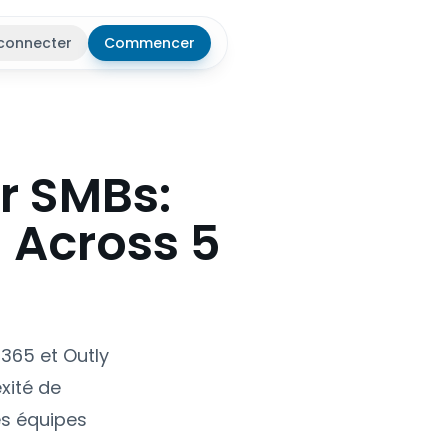
connecter
Commencer
r le thème
or SMBs:
 Across 5
365 et Outly
xité de
es équipes