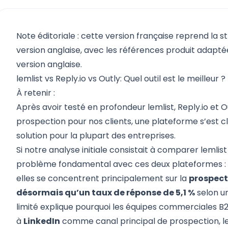
Note éditoriale : cette version française reprend la s
version anglaise, avec les références produit adaptées
version anglaise.
lemlist vs Reply.io vs Outly: Quel outil est le meilleur ?
À retenir :
Après avoir testé en profondeur
lemlist
,
Reply.io
et
O
prospection pour nos clients, une plateforme s’est
solution pour la plupart des entreprises.
Si notre analyse initiale consistait à comparer lemlist
problème fondamental avec ces deux plateformes :
elles se concentrent principalement sur la
prospecti
désormais qu’un taux de réponse de 5,1 %
selon un
limité explique pourquoi les équipes commerciales B
à
LinkedIn
comme canal principal de prospection, l