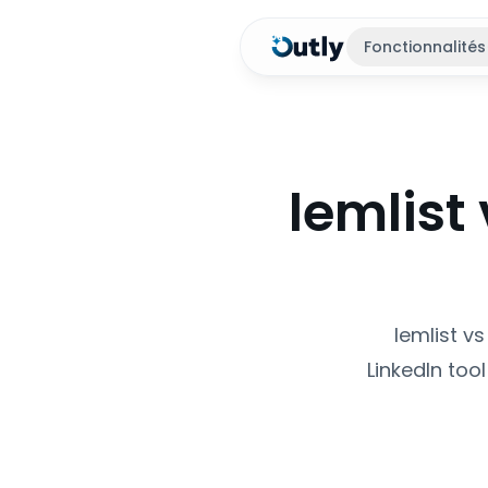
Fonctionnalités
lemlist
lemlist v
LinkedIn too