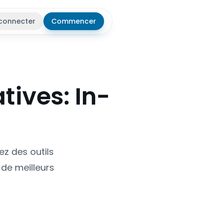
connecter
Commencer
r le thème
tives: In-
ez des outils
 de meilleurs