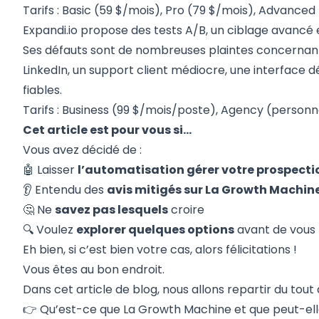
Tarifs : Basic (59 $/mois), Pro (79 $/mois), Advanced
Expandi.io propose des tests A/B, un ciblage avancé e
Ses défauts sont de nombreuses plaintes concerna
LinkedIn, un support client médiocre, une interface
fiables.
Tarifs : Business (99 $/mois/poste), Agency (personn
Cet article est pour vous si...
Vous avez décidé de :
🤖 Laisser
l’automatisation gérer votre prospect
👂 Entendu des
avis mitigés sur La Growth Machin
🤔 Ne
savez pas lesquels
croire
🔍 Voulez
explorer quelques options
avant de vous 
Eh bien, si c’est bien votre cas, alors félicitations !
Vous êtes au bon endroit.
Dans cet article de blog, nous allons repartir du tout 
👉
Qu’est-ce que La Growth Machine et que peut-elle