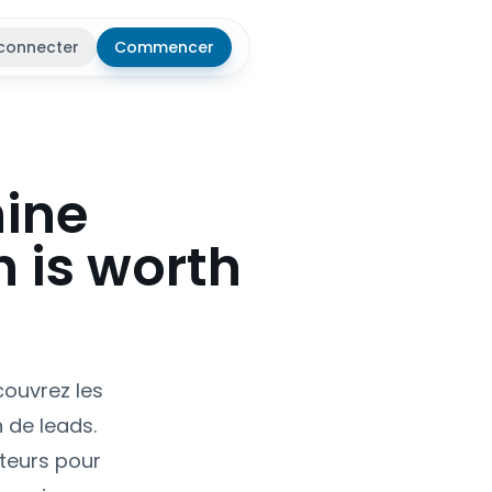
connecter
Commencer
r le thème
hine
h is worth
couvrez les
 de leads.
ateurs pour