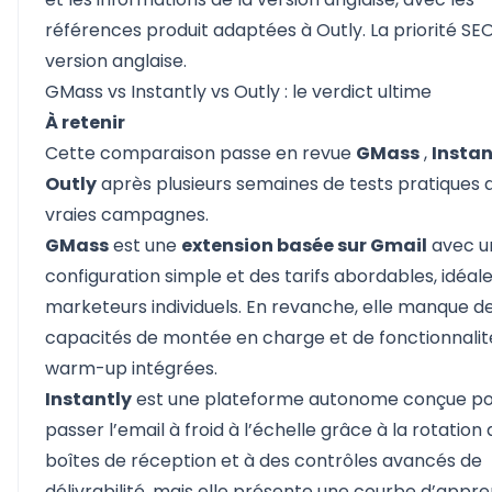
références produit adaptées à Outly. La priorité SEO
version anglaise.
GMass vs Instantly vs Outly : le verdict ultime
À retenir
Cette comparaison passe en revue
GMass
,
Instan
Outly
après plusieurs semaines de tests pratiques 
vraies campagnes.
GMass
est une
extension basée sur Gmail
avec u
configuration simple et des tarifs abordables, idéale
marketeurs individuels. En revanche, elle manque d
capacités de montée en charge et de fonctionnalit
warm-up intégrées.
Instantly
est une plateforme autonome conçue pou
passer l’email à froid à l’échelle grâce à la rotation
boîtes de réception et à des contrôles avancés de
délivrabilité, mais elle présente une courbe d’appr