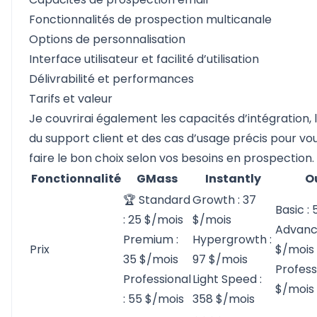
Fonctionnalités de prospection multicanale
Options de personnalisation
Interface utilisateur et facilité d’utilisation
Délivrabilité et performances
Tarifs et valeur
Je couvrirai également les capacités d’intégration, l
du support client et des cas d’usage précis pour vou
faire le bon choix selon vos besoins en prospection.
Fonctionnalité
GMass
Instantly
O
🏆 Standard
Growth : 37
Basic :
: 25 $/mois
$/mois
Advanc
Premium :
Hypergrowth :
Prix
$/mois
35 $/mois
97 $/mois
Professi
Professional
Light Speed :
$/mois
: 55 $/mois
358 $/mois