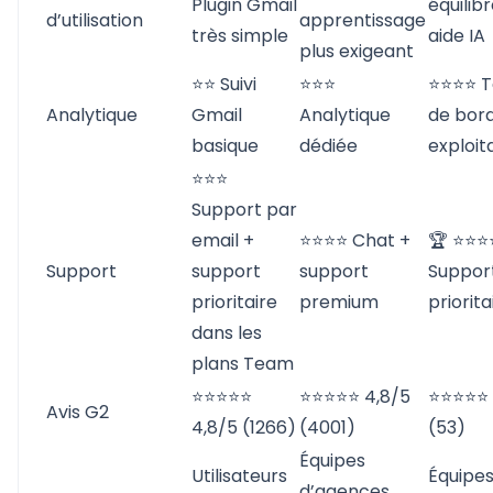
Plugin Gmail
équilib
d’utilisation
apprentissage
très simple
aide IA
plus exigeant
⭐⭐ Suivi
⭐⭐⭐
⭐⭐⭐⭐ T
Analytique
Gmail
Analytique
de bor
basique
dédiée
exploit
⭐⭐⭐
Support par
email +
⭐⭐⭐⭐ Chat +
🏆 ⭐⭐⭐
Support
support
support
Suppor
prioritaire
premium
priorita
dans les
plans Team
⭐⭐⭐⭐⭐
⭐⭐⭐⭐⭐ 4,8/5
⭐⭐⭐⭐⭐ 
Avis G2
4,8/5 (1266)
(4001)
(53)
Équipes
Utilisateurs
Équipes
d’agences