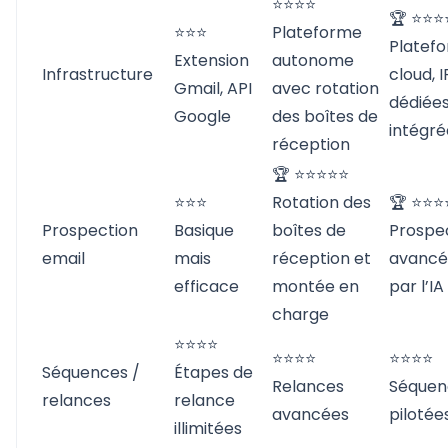
⭐⭐⭐⭐
🏆 ⭐⭐⭐
⭐⭐⭐
Plateforme
Platef
Extension
autonome
Infrastructure
cloud, I
Gmail, API
avec rotation
dédiées
Google
des boîtes de
intégré
réception
🏆 ⭐⭐⭐⭐⭐
⭐⭐⭐
Rotation des
🏆 ⭐⭐⭐
Prospection
Basique
boîtes de
Prospe
email
mais
réception et
avancé
efficace
montée en
par l’IA
charge
⭐⭐⭐⭐
⭐⭐⭐⭐
⭐⭐⭐⭐
Séquences /
Étapes de
Relances
Séquen
relances
relance
avancées
pilotées
illimitées