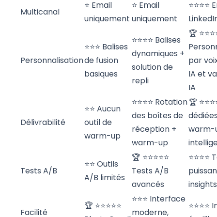
⭐ Email
⭐ Email
⭐⭐⭐⭐ E
Multicanal
uniquement
uniquement
LinkedI
🏆 ⭐⭐⭐
⭐⭐⭐⭐ Balises
⭐⭐⭐ Balises
Personn
dynamiques +
Personnalisation
de fusion
par voi
solution de
basiques
IA et v
repli
IA
⭐⭐⭐⭐ Rotation
🏆 ⭐⭐⭐
⭐⭐ Aucun
des boîtes de
dédiées
Délivrabilité
outil de
réception +
warm-
warm-up
warm-up
intellig
🏆 ⭐⭐⭐⭐⭐
⭐⭐⭐⭐ T
⭐⭐ Outils
Tests A/B
Tests A/B
puissan
A/B limités
avancés
insights
⭐⭐⭐ Interface
🏆 ⭐⭐⭐⭐⭐
⭐⭐⭐⭐ I
Facilité
moderne,