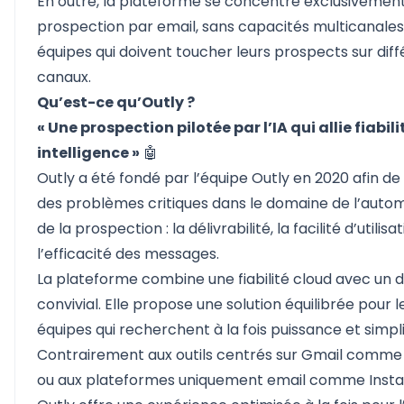
En outre, la plateforme se concentre exclusivement
prospection par email, sans capacités multicanales
équipes qui doivent toucher leurs prospects sur dif
canaux.
Qu’est-ce qu’Outly ?
« Une prospection pilotée par l’IA qui allie fiabili
intelligence »
🤖
Outly
a été fondé par l’équipe Outly en 2020 afin de
des problèmes critiques dans le domaine de l’autom
de la prospection : la délivrabilité, la facilité d’utilisa
l’efficacité des messages.
La plateforme combine une fiabilité cloud avec un 
convivial. Elle propose une solution équilibrée pour l
équipes qui recherchent à la fois puissance et simpli
Contrairement aux outils centrés sur Gmail comm
ou aux plateformes uniquement email comme
Insta