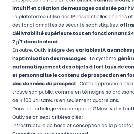
intuitif et création de messages assistée par l’I
La plateforme utilise des IP résidentielles dédiées e
des fonctionnalités de sécurité sophistiquées,
offra
délivrabilité supérieure tout en fonctionnant 24
7 j/7 dans le cloud
.
En outre, Outly intègre des
variables IA avancées
l’optimisation des messages
. Le système
génèr
automatiquement des objets à fort taux de co
et personnalise le contenu de prospection en fo
des données du prospect
. Cette approche a cla
trouvé son public, comme en témoigne sa croissanc
de 4 100 utilisateurs en seulement quatre ans.
Dans cet article, je vais comparer GMass vs Instantl
Outly selon sept critères clés :
Infrastructure de base et conception de la platefo
Capacités de prospection email