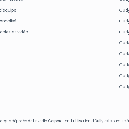
d'équipe
Outl
sonnalisé
Outl
cales et vidéo
Outl
Outly
Outl
Outly
Outly
Outly
marque déposée de LinkedIn Corporation. L'utilisation d'Outly est soumise à 