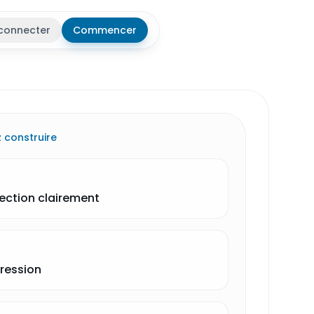
connecter
Commencer
r le thème
 construire
ection clairement
ression