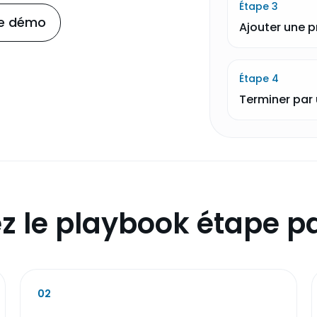
Étape
3
ne démo
Ajouter une p
Étape
4
Terminer par
z le playbook étape p
02