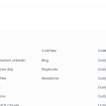
CONTENU
COMP
sation LinkedIn
Blog
Outly
es drip
Playbooks
Outl
ifiée
Newsletter
Outly
s
Outl
ions
Outl
 MCP Claude
Outly