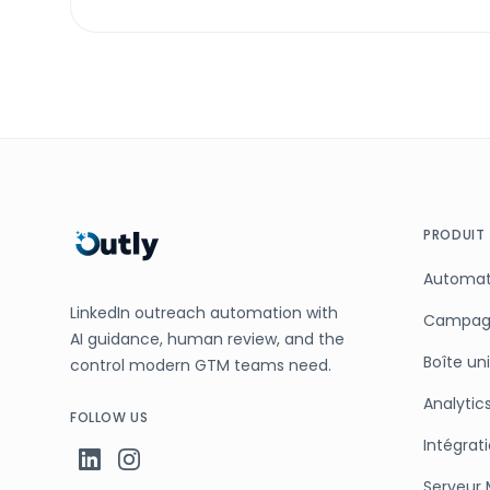
PRODUIT
Automati
LinkedIn outreach automation with
Campagn
AI guidance, human review, and the
Boîte un
control modern GTM teams need.
Analytic
FOLLOW US
Intégrat
Serveur