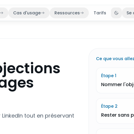
Cas d'usage
Ressources
Tarifs
Se 
Bascule
Ce que vous allez
bjections
sages
Étape
1
Nommer l'obj
Étape
2
Rester sans p
LinkedIn tout en préservant