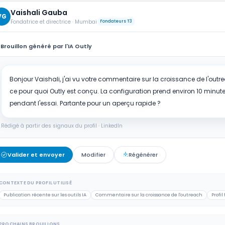
Vaishali Gauba
VG
Fondatrice et directrice
· Mumbai
Fondateurs T3
Brouillon généré par l'IA Outly
Bonjour Vaishali, j'ai vu votre commentaire sur la croissance de l'out
ce pour quoi Outly est conçu. La configuration prend environ 10 minutes
pendant l'essai. Partante pour un aperçu rapide ?
Rédigé à partir des signaux du profil · LinkedIn
Valider et envoyer
Modifier
Régénérer
CONTEXTE DU PROFIL UTILISÉ
Publication récente sur les outils IA
Commentaire sur la croissance de l'outreach
Profi
PROCHAINS BROUILLONS