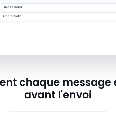
Lucas Renard
Amara Diallo
nt chaque message es
avant l'envoi