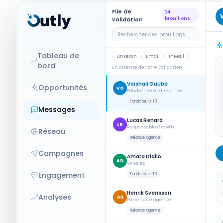
File de
24
validation
brouillons
Rechercher des brouillons...
Tableau de
LinkedIn
Email
InMail
bord
En attente de votre validation
Vaishali Gauba
Opportunités
VG
Fondatrice et directrice
Fondateurs T3
Messages
Lucas Renard
LR
Responsable Growth
Réseau
Relance agence
Campagnes
Amara Diallo
AD
VP Sales
Engagement
Fondateurs T3
Henrik Svensson
Analyses
HS
Partenaire agence
Relance agence