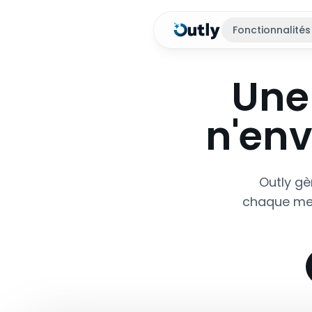
Fonctionnalités
Une
n'env
Outly gè
chaque mes