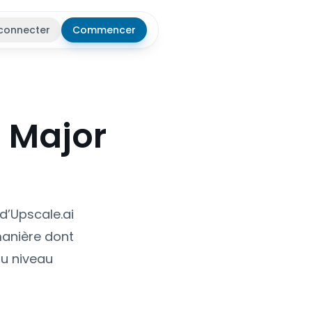
connecter
Commencer
r le thème
6 Major
 d’Upscale.ai
manière dont
au niveau