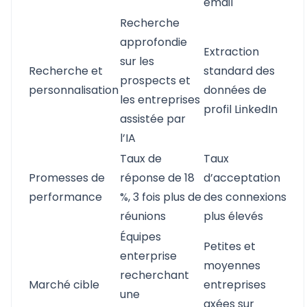
email
Recherche
approfondie
Extraction
sur les
Recherche et
standard des
prospects et
personnalisation
données de
les entreprises
profil LinkedIn
assistée par
l’IA
Taux de
Taux
Promesses de
réponse de 18
d’acceptation
performance
%, 3 fois plus de
des connexions
réunions
plus élevés
Équipes
Petites et
enterprise
moyennes
recherchant
Marché cible
entreprises
une
axées sur