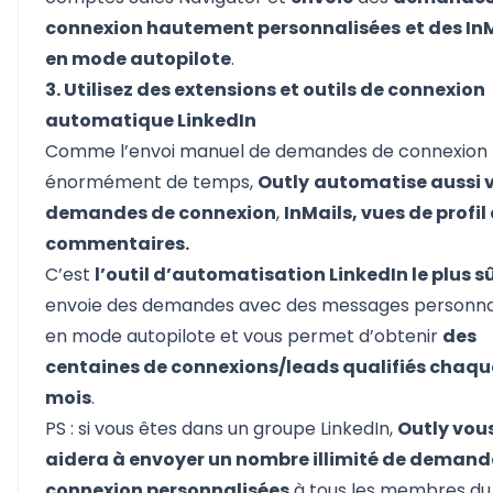
connexion hautement personnalisées
et des In
en mode autopilote
.
3. Utilisez des extensions et outils de connexion
automatique LinkedIn
Comme l’envoi manuel de demandes de connexion
énormément de temps,
Outly
automatise aussi 
demandes de connexion
,
InMails, vues de profil 
commentaires.
C’est
l’outil d’automatisation LinkedIn le plus s
envoie des demandes avec des messages personna
en mode autopilote et vous permet d’obtenir
des
centaines de connexions/leads qualifiés chaqu
mois
.
PS : si vous êtes dans un groupe LinkedIn,
Outly vou
aidera à envoyer un nombre illimité de demand
connexion personnalisées
à tous les membres du