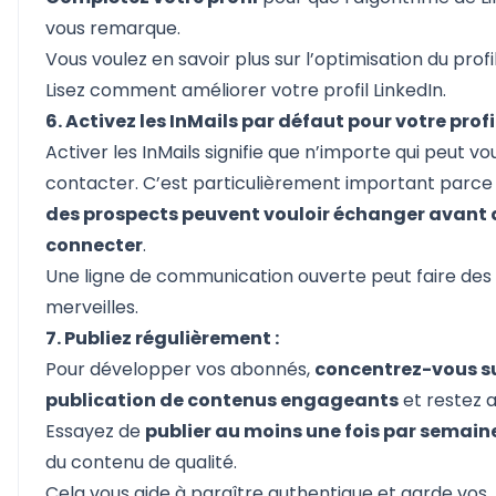
vous remarque.
Vous voulez en savoir plus sur l’optimisation du profi
Lisez
comment améliorer votre profil LinkedIn.
6. Activez les InMails par défaut pour votre profil
Activer les InMails signifie que n’importe qui peut vo
contacter. C’est particulièrement important parce
des prospects peuvent vouloir échanger avant 
connecter
.
Une ligne de communication ouverte peut faire des
merveilles.
7. Publiez régulièrement :
Pour développer vos abonnés,
concentrez-vous su
publication de contenus engageants
et restez a
Essayez de
publier au moins une fois par semain
du contenu de qualité.
Cela vous aide à paraître authentique et garde vos