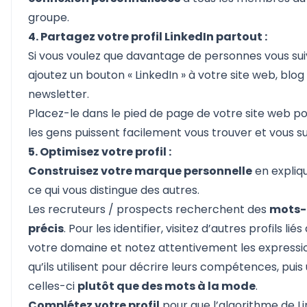
groupe.
4. Partagez votre profil LinkedIn partout :
Si vous voulez que davantage de personnes vous sui
ajoutez un bouton « LinkedIn » à votre site web, blog
newsletter.
Placez-le dans le pied de page de votre site web p
les gens puissent facilement vous trouver et vous su
5. Optimisez votre profil :
Construisez votre marque personnelle
en expliq
ce qui vous distingue des autres.
Les recruteurs / prospects recherchent des
mots-
précis
. Pour les identifier, visitez d’autres profils liés
votre domaine et notez attentivement les expressi
qu’ils utilisent pour décrire leurs compétences, puis u
celles-ci
plutôt que des mots à la mode
.
Complétez votre profil
pour que l’algorithme de L