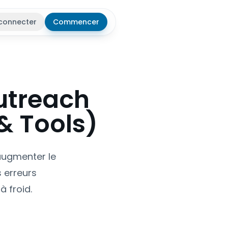
connecter
Commencer
r le thème
Outreach
& Tools)
 augmenter le
s erreurs
à froid.