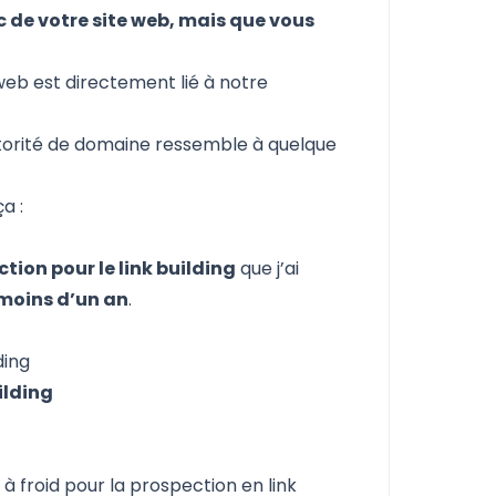
c de votre site web, mais que vous
 web est directement lié à notre
autorité de domaine ressemble à quelque
a :
tion pour le link building
que j’ai
n moins d’un an
.
ding
ilding
 à froid pour la prospection en link