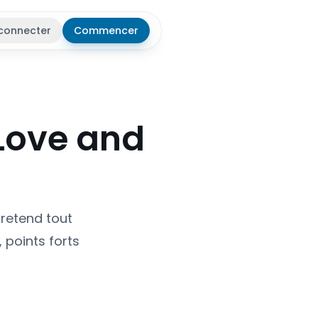
connecter
Commencer
r le thème
Love and
pretend tout
, points forts